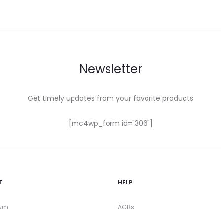
Newsletter
Get timely updates from your favorite products
[mc4wp_form id="306"]
T
HELP
sum
AGBs