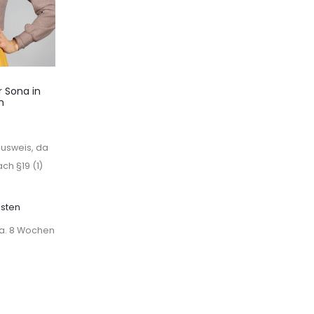
r Sona in
n
usweis, da
ch §19 (1)
sten
ca. 8 Wochen