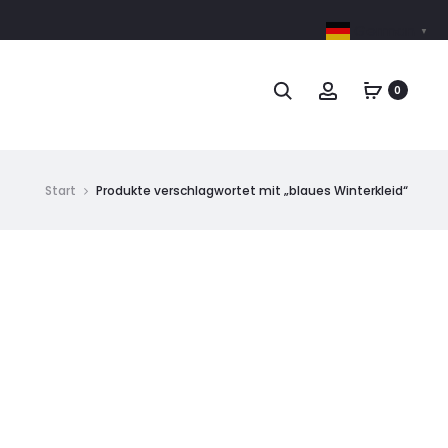
German
▼
0
Start
Produkte verschlagwortet mit „blaues Winterkleid“