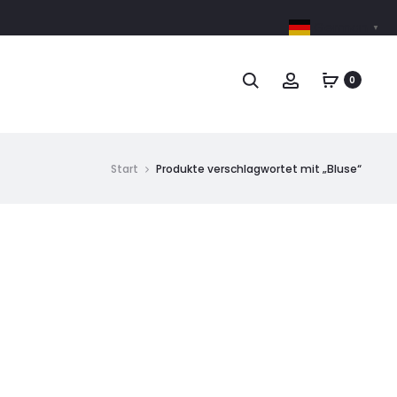
German
▼
0
Start
Produkte verschlagwortet mit „Bluse“