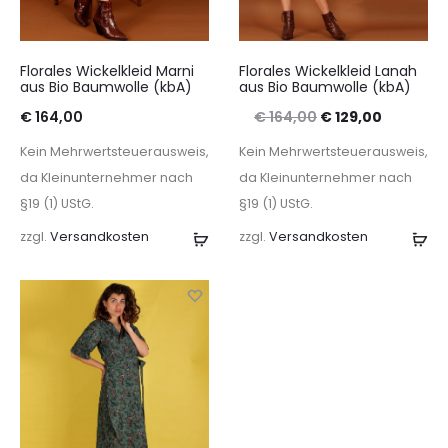
Florales Wickelkleid Marni
Florales Wickelkleid Lanah
aus Bio Baumwolle (kbA)
aus Bio Baumwolle (kbA)
Ursprünglicher
Aktueller
€
164,00
€
164,00
€
129,00
Preis
Preis
Kein Mehrwertsteuerausweis,
Kein Mehrwertsteuerausweis,
war:
ist:
da Kleinunternehmer nach
da Kleinunternehmer nach
§19 (1) UStG.
§19 (1) UStG.
€ 164,00
€ 129,00.
zzgl.
Versandkosten
Ausführung
zzgl.
Versandkosten
Au
wählen
wä