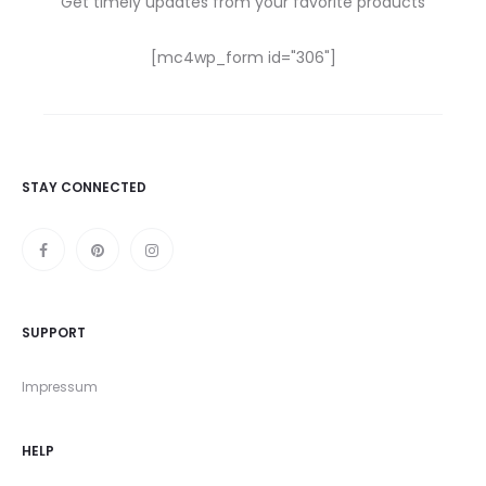
Get timely updates from your favorite products
[mc4wp_form id="306"]
STAY CONNECTED
SUPPORT
Impressum
HELP