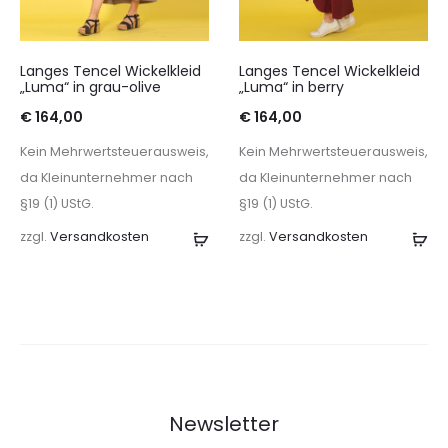
Langes Tencel Wickelkleid
Langes Tencel Wickelkleid
„Luma“ in grau-olive
„Luma“ in berry
€
164,00
€
164,00
Kein Mehrwertsteuerausweis,
Kein Mehrwertsteuerausweis,
da Kleinunternehmer nach
da Kleinunternehmer nach
§19 (1) UStG.
§19 (1) UStG.
zzgl.
Versandkosten
Ausführung
zzgl.
Versandkosten
Au
wählen
wä
Newsletter