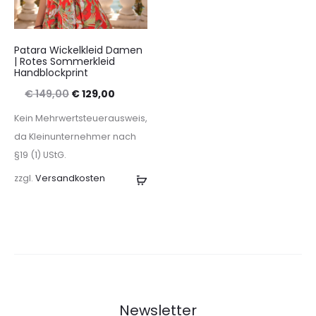
Patara Wickelkleid Damen
| Rotes Sommerkleid
Handblockprint
Ursprünglicher
Aktueller
€
149,00
€
129,00
Preis
Preis
Kein Mehrwertsteuerausweis,
war:
ist:
da Kleinunternehmer nach
§19 (1) UStG.
€ 149,00
€ 129,00.
zzgl.
Versandkosten
Ausführung
wählen
Newsletter