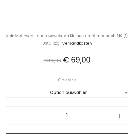
Kein Mehrwertsteuerausweis, da Kleinunternehmer nach §19 (1)
UStG.
zzgl.
Versandkosten
Ursprünglicher
Aktueller
€
69,00
€
99,00
Preis
Preis
One size
war:
ist:
€ 99,00
€ 69,00.
Deda
Wickelbluse
Damen