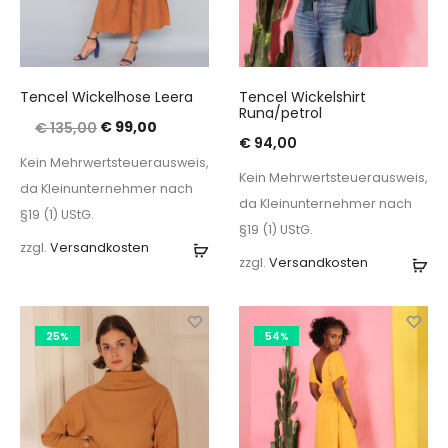
Tencel Wickelhose Leera
Tencel Wickelshirt
Runa/petrol
Ursprünglicher
Aktueller
€
99,00
€
135,00
€
94,00
Preis
Preis
Kein Mehrwertsteuerausweis,
Kein Mehrwertsteuerausweis,
war:
ist:
da Kleinunternehmer nach
da Kleinunternehmer nach
€ 135,00
€ 99,00.
§19 (1) UStG.
§19 (1) UStG.
zzgl.
Versandkosten
Ausführung
zzgl.
Versandkosten
Au
wählen
wä
25%
54%