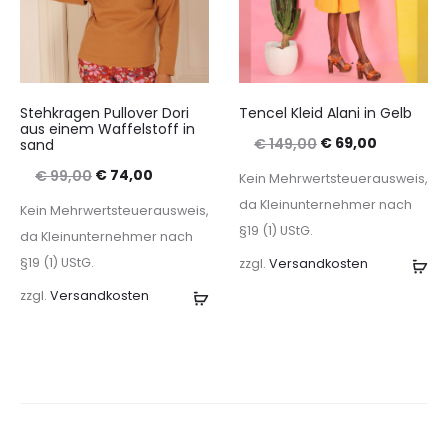
Stehkragen Pullover Dori
Tencel Kleid Alani in Gelb
aus einem Waffelstoff in
Ursprünglicher
Aktueller
€
69,00
€
149,00
sand
Preis
Preis
Ursprünglicher
Aktueller
€
74,00
€
99,00
Kein Mehrwertsteuerausweis,
war:
ist:
Preis
Preis
da Kleinunternehmer nach
Kein Mehrwertsteuerausweis,
€ 149,00
€ 69,00.
§19 (1) UStG.
war:
ist:
da Kleinunternehmer nach
€ 99,00
€ 74,00.
§19 (1) UStG.
zzgl.
Versandkosten
Au
wä
zzgl.
Versandkosten
Ausführung
wählen