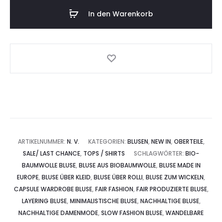
–
In den Warenkorb
Zero
Waste
Bluse
aus
Bio-
Baumwolle
|
Vielseitig
bindbar
ARTIKELNUMMER:
N. V.
KATEGORIEN:
BLUSEN
,
NEW IN
,
OBERTEILE
,
Menge
SALE/ LAST CHANCE
,
TOPS / SHIRTS
SCHLAGWÖRTER:
BIO-
BAUMWOLLE BLUSE
,
BLUSE AUS BIOBAUMWOLLE
,
BLUSE MADE IN
EUROPE
,
BLUSE ÜBER KLEID
,
BLUSE ÜBER ROLLI
,
BLUSE ZUM WICKELN
,
CAPSULE WARDROBE BLUSE
,
FAIR FASHION
,
FAIR PRODUZIERTE BLUSE
,
LAYERING BLUSE
,
MINIMALISTISCHE BLUSE
,
NACHHALTIGE BLUSE
,
NACHHALTIGE DAMENMODE
,
SLOW FASHION BLUSE
,
WANDELBARE