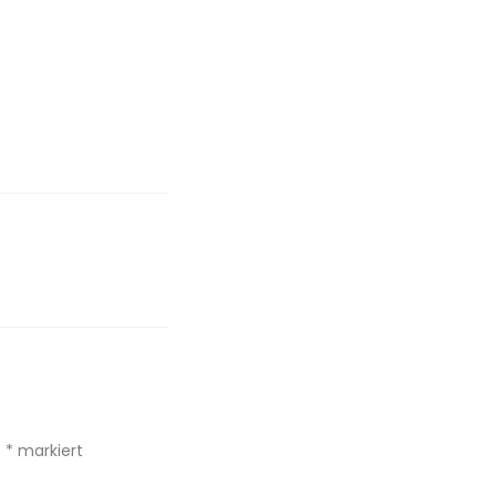
t
*
markiert