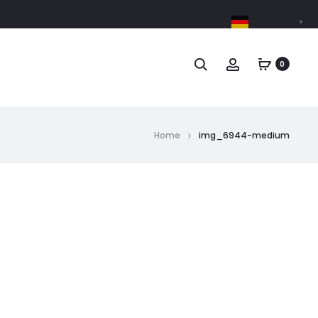
German
▼
0
Home
img_6944-medium