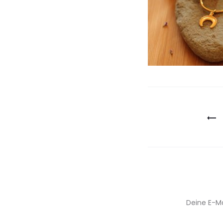
Beitragsn
Deine E-Ma