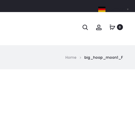
German
▼
0
Home
big_hoop_moon1_F