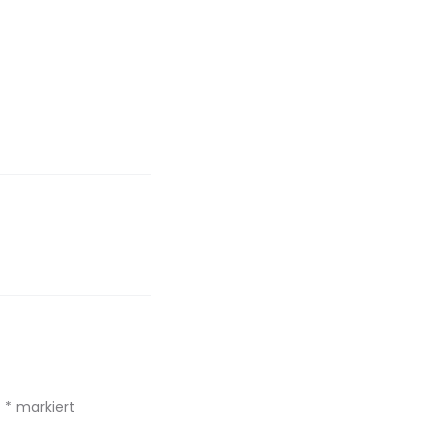
t
*
markiert