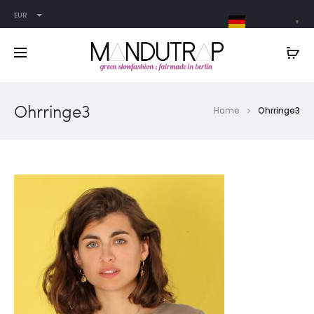
EUR
German
▼
Ohrringe3
Home
Ohrringe3