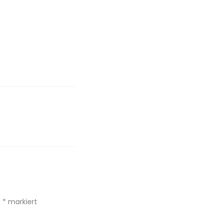
t
*
markiert