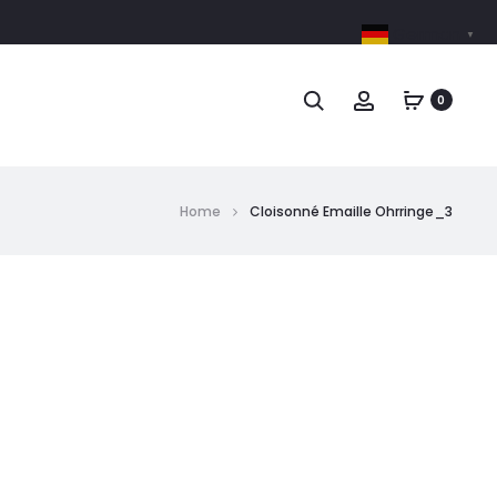
German
▼
0
Home
Cloisonné Emaille Ohrringe_3