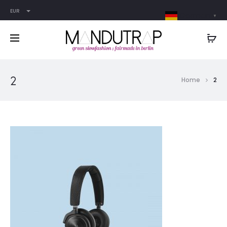
EUR
German
▼
2
Home
2