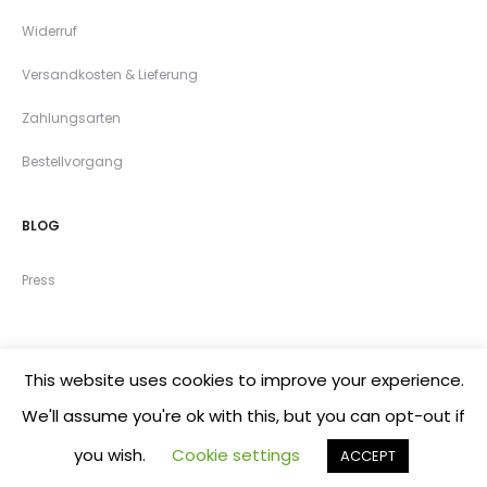
Widerruf
Versandkosten & Lieferung
Zahlungsarten
Bestellvorgang
BLOG
Press
This website uses cookies to improve your experience.
©2020 mandutrap
We'll assume you're ok with this, but you can opt-out if
you wish.
Cookie settings
ACCEPT