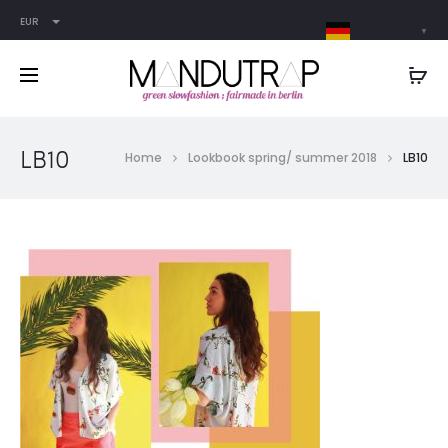
EUR
German
▼
LB10
Home
Lookbook spring/ summer 2018
LB10