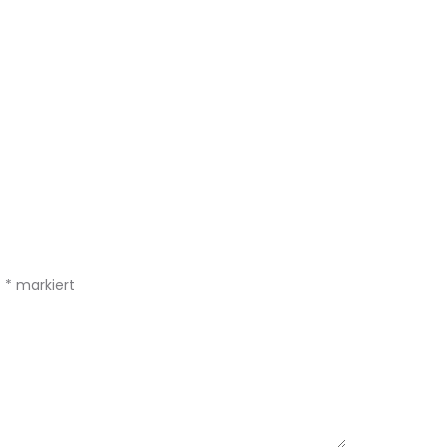
t
*
markiert