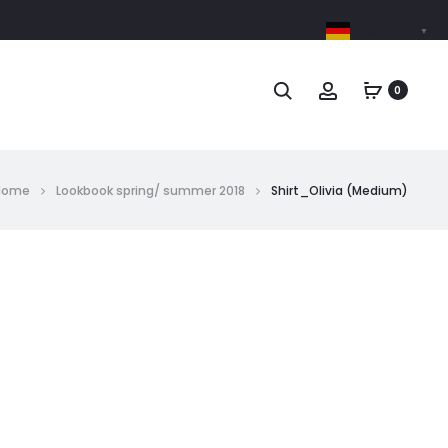
German
▼
0
Home
Lookbook spring/ summer 2018
Shirt_Olivia (Medium)