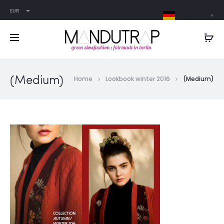
EUR
German
▼
(Medium)
Home
Lookbook winter 2016
(Medium)