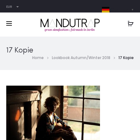
EUR
German
▼
17 Kopie
Home
Lookbook Autumn/Winter 2018
17 Kopie