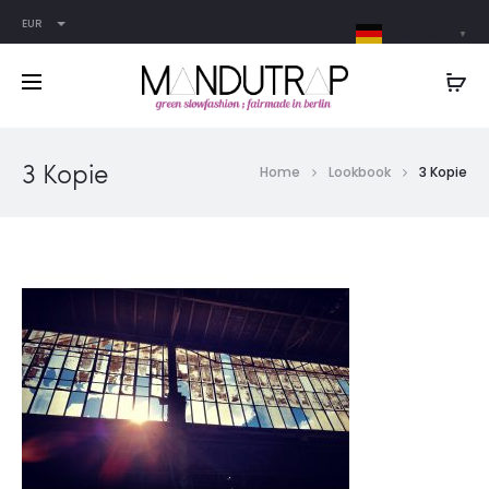
EUR
German
▼
3 Kopie
Home
Lookbook
3 Kopie