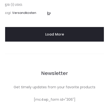
§19 (1) UStG.
zzgl.
Versandkosten
In
den
Warenkorb
Load More
Newsletter
Get timely updates from your favorite products
[mc4wp_form id="306"]