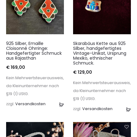
925 Silber, Emaille
Skarabäus Kette aus 925
Cloisonné Ohrringe:
Silber, handgefertigtes
Handgefertigter Schmuck
Vintage-Unikat, Ursprung
aus Rajasthan
Mexiko, ethnischer
Schmuck.
€
169,00
€
129,00
Kein Mehrwertsteuerausweis,
Kein Mehrwertsteuerausweis,
da Kleinunternehmer nach
da Kleinunternehmer nach
§19 (1) UStG.
§19 (1) UStG.
zzgl.
Versandkosten
In
zzgl.
Versandkosten
In
den
de
Warenkorb
Wa