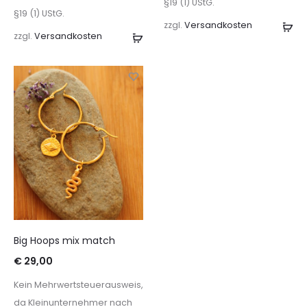
§19 (1) UStG.
§19 (1) UStG.
zzgl.
Versandkosten
In
zzgl.
Versandkosten
Ausführung
de
wählen
Wa
Big Hoops mix match
€
29,00
Kein Mehrwertsteuerausweis,
da Kleinunternehmer nach