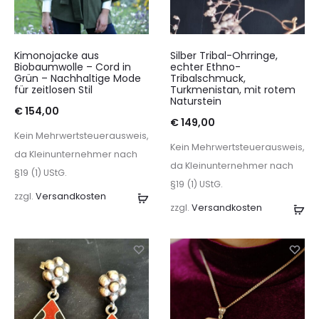
Kimonojacke aus
Silber Tribal-Ohrringe,
Biobaumwolle – Cord in
echter Ethno-
Grün – Nachhaltige Mode
Tribalschmuck,
für zeitlosen Stil
Turkmenistan, mit rotem
Naturstein
€
154,00
€
149,00
Kein Mehrwertsteuerausweis,
Kein Mehrwertsteuerausweis,
da Kleinunternehmer nach
da Kleinunternehmer nach
§19 (1) UStG.
§19 (1) UStG.
zzgl.
Versandkosten
Ausführung
zzgl.
Versandkosten
In
wählen
de
Wa