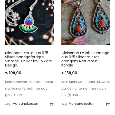
Minanqari Kette aus 925
Cloisonné Emaille Ohrringe
Silber, handgefertigte
aus 925 Silber mit rot
Vintage-Unikat im Folklore
orangem Naturstein-
Design.
Koralle
€
109,00
€
159,00
Kein Mehrwertsteuerausweis,
Kein Mehrwertsteuerausweis,
da Kleinunternehmer nach
da Kleinunternehmer nach
§19 (1) UStG.
§19 (1) UStG.
zzgl.
Versandkosten
In
zzgl.
Versandkosten
In
den
de