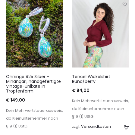
Warenkorb
Wa
Ohrringe 925 Silber –
Tencel Wickelshirt
Minanqari, handgefertigte
Runa/berry
Vintage-Unikate in
€
94,00
Tropfenform
€
149,00
Kein Mehrwertsteuerausweis,
da Kleinunternehmer nach
Kein Mehrwertsteuerausweis,
§19 (1) UStG.
da Kleinunternehmer nach
§19 (1) UStG.
zzgl.
Versandkosten
Au