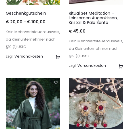
Geschenkgutschein
Ritual Set Meditation –
Leinsamen Augenkissen,
€
20,00
–
€
100,00
Kristall & Palo Santo
€
45,00
Kein Mehrwertsteuerausweis,
da Kleinunternehmer nach
Kein Mehrwertsteuerausweis,
§19 (1) UStG.
da Kleinunternehmer nach
§19 (1) UStG.
zzgl.
Versandkosten
Ausführung
wählen
zzgl.
Versandkosten
In
de
Wa