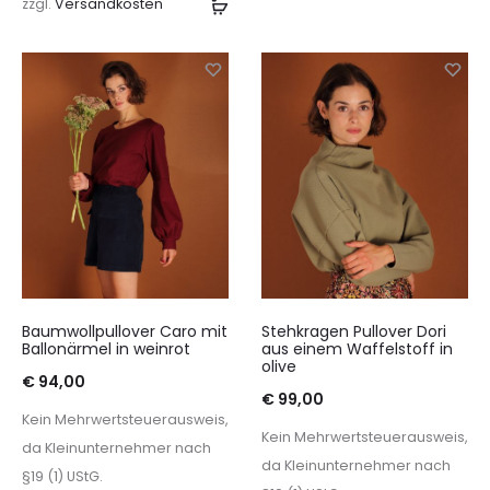
wä
zzgl.
Versandkosten
In
den
Warenkorb
Baumwollpullover Caro mit
Stehkragen Pullover Dori
Ballonärmel in weinrot
aus einem Waffelstoff in
olive
€
94,00
€
99,00
Kein Mehrwertsteuerausweis,
Kein Mehrwertsteuerausweis,
da Kleinunternehmer nach
da Kleinunternehmer nach
§19 (1) UStG.