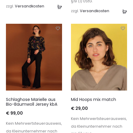
§19 (1) UStG.
zzgl.
Versandkosten
Ausführung
zzgl.
Versandkosten
Au
wählen
wä
Schlaghose Marielle aus
Mid Hoops mix match
Bio-Baumwoll Jersey kbA
€
29,00
€
99,00
Kein Mehrwertsteuerausweis,
Kein Mehrwertsteuerausweis,
da Kleinunternehmer nach
da Kleinunternehmer nach