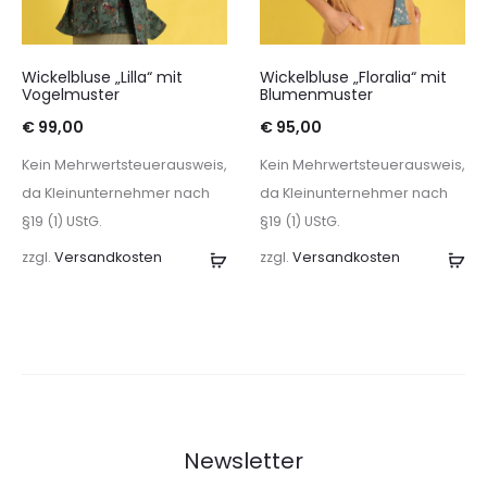
Wickelbluse „Lilla“ mit
Wickelbluse „Floralia“ mit
Vogelmuster
Blumenmuster
€
99,00
€
95,00
Kein Mehrwertsteuerausweis,
Kein Mehrwertsteuerausweis,
da Kleinunternehmer nach
da Kleinunternehmer nach
§19 (1) UStG.
§19 (1) UStG.
zzgl.
Versandkosten
Ausführung
zzgl.
Versandkosten
Au
wählen
wä
Newsletter