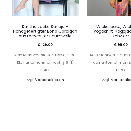
Kantha Jacke Sunaja –
Wickeljacke, Wick
Handgefertigter Boho Cardigan
Yogashirt, Yogajac
aus recycelter Baumwolle
schwarz
€
129,00
€
99,00
Kein Mehrwertsteuerausweis, da
Kein Mehrwertsteuer
Kleinunternehmer nach §19 (1)
Kleinunternehmer na
UStG.
UStG.
zzgl.
Versandkosten
zzgl.
Versandko