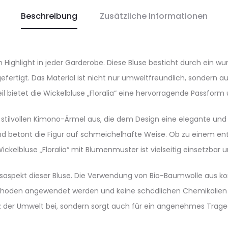
Beschreibung
Zusätzliche Informationen
ein Highlight in jeder Garderobe. Diese Bluse besticht durch ein
 gefertigt. Das Material ist nicht nur umweltfreundlich, sonde
il bietet die Wickelbluse „Floralia“ eine hervorragende Passform
re stilvollen Kimono-Ärmel aus, die dem Design eine elegante und 
 und betont die Figur auf schmeichelhafte Weise. Ob zu einem en
Wickelbluse „Floralia“ mit Blumenmuster ist vielseitig einsetzbar 
saspekt dieser Bluse. Die Verwendung von Bio-Baumwolle aus kontr
ethoden angewendet werden und keine schädlichen Chemikalien 
 der Umwelt bei, sondern sorgt auch für ein angenehmes Trage