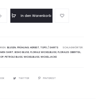
In den Warenkorb
er
RIEN:
BLUSEN
,
FRÜHLING
,
HERBST
,
TOPS / SHIRTS
SCHLAGWÖRTER:
UMEN SHIRT
,
BOHO BLUSE
,
FLORALE WICKELBLUSE
,
FLORALES OBERTEIL
,
TOP
,
PETROLE BLUSE
,
WICKELBLUSE
,
WICKELJACKE
OOK
TWITTER
PINTEREST