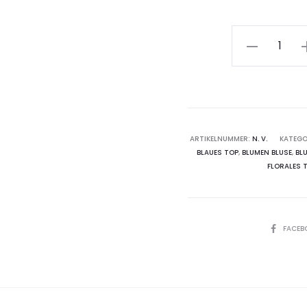
Wickelbluse
"Floralia"
mit
Blumenmust
Menge
ARTIKELNUMMER:
N. V.
KATEGO
BLAUES TOP
,
BLUMEN BLUSE
,
BL
FLORALES 
SHARE
FACEB