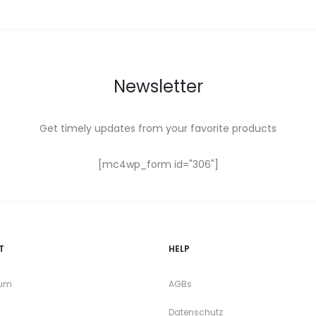
Newsletter
Get timely updates from your favorite products
[mc4wp_form id="306"]
T
HELP
sum
AGBs
Datenschutz