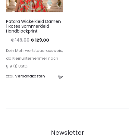
Patara Wickelkleid Damen
| Rotes Sommerkleid
Handblockprint
Ursprünglicher
Aktueller
€
149,00
€
129,00
Preis
Preis
Kein Mehrwertsteuerausweis,
war:
ist:
da Kleinunternehmer nach
§19 (1) UStG.
€ 149,00
€ 129,00.
zzgl.
Versandkosten
Ausführung
wählen
Newsletter