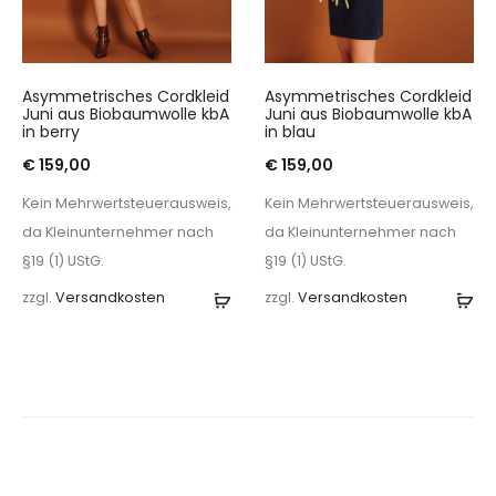
Asymmetrisches Cordkleid
Asymmetrisches Cordkleid
Juni aus Biobaumwolle kbA
Juni aus Biobaumwolle kbA
in berry
in blau
€
159,00
€
159,00
Kein Mehrwertsteuerausweis,
Kein Mehrwertsteuerausweis,
da Kleinunternehmer nach
da Kleinunternehmer nach
§19 (1) UStG.
§19 (1) UStG.
zzgl.
Versandkosten
Ausführung
zzgl.
Versandkosten
Au
wählen
wä