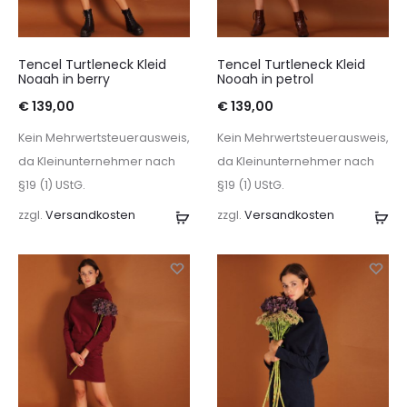
Tencel Turtleneck Kleid
Tencel Turtleneck Kleid
Noaah in berry
Nooah in petrol
€
139,00
€
139,00
Kein Mehrwertsteuerausweis,
Kein Mehrwertsteuerausweis,
da Kleinunternehmer nach
da Kleinunternehmer nach
§19 (1) UStG.
§19 (1) UStG.
zzgl.
Versandkosten
Ausführung
zzgl.
Versandkosten
Au
wählen
wä