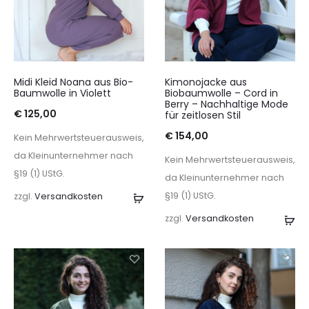
Midi Kleid Noana aus Bio-
Kimonojacke aus
Baumwolle in Violett
Biobaumwolle – Cord in
Berry – Nachhaltige Mode
€
125,00
für zeitlosen Stil
€
154,00
Kein Mehrwertsteuerausweis,
da Kleinunternehmer nach
Kein Mehrwertsteuerausweis,
§19 (1) UStG.
da Kleinunternehmer nach
§19 (1) UStG.
zzgl.
Versandkosten
Ausführung
wählen
zzgl.
Versandkosten
Au
wä