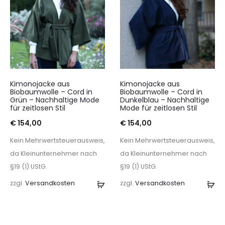
Kimonojacke aus
Kimonojacke aus
Biobaumwolle – Cord in
Biobaumwolle – Cord in
Grün – Nachhaltige Mode
Dunkelblau – Nachhaltige
für zeitlosen Stil
Mode für zeitlosen Stil
€
154,00
€
154,00
Kein Mehrwertsteuerausweis,
Kein Mehrwertsteuerausweis,
da Kleinunternehmer nach
da Kleinunternehmer nach
§19 (1) UStG.
§19 (1) UStG.
zzgl.
Versandkosten
Ausführung
zzgl.
Versandkosten
Au
wählen
wä