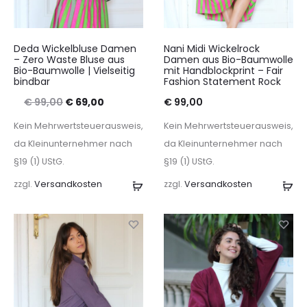
Deda Wickelbluse Damen
Nani Midi Wickelrock
– Zero Waste Bluse aus
Damen aus Bio-Baumwolle
Bio-Baumwolle | Vielseitig
mit Handblockprint – Fair
bindbar
Fashion Statement Rock
Ursprünglicher
Aktueller
€
99,00
€
69,00
€
99,00
Preis
Preis
Kein Mehrwertsteuerausweis,
Kein Mehrwertsteuerausweis,
war:
ist:
da Kleinunternehmer nach
da Kleinunternehmer nach
§19 (1) UStG.
§19 (1) UStG.
€ 99,00
€ 69,00.
zzgl.
Versandkosten
Ausführung
zzgl.
Versandkosten
Au
wählen
wä