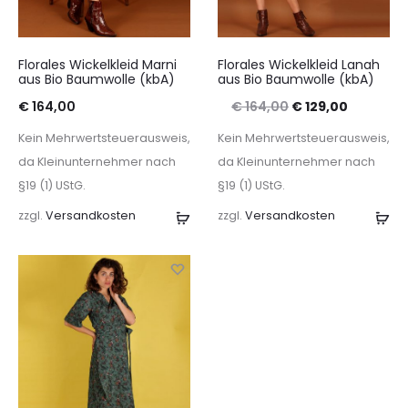
Florales Wickelkleid Marni
Florales Wickelkleid Lanah
aus Bio Baumwolle (kbA)
aus Bio Baumwolle (kbA)
Ursprünglicher
Aktueller
€
164,00
€
164,00
€
129,00
Preis
Preis
Kein Mehrwertsteuerausweis,
Kein Mehrwertsteuerausweis,
war:
ist:
da Kleinunternehmer nach
da Kleinunternehmer nach
§19 (1) UStG.
§19 (1) UStG.
€ 164,00
€ 129,00.
zzgl.
Versandkosten
Ausführung
zzgl.
Versandkosten
Au
wählen
wä