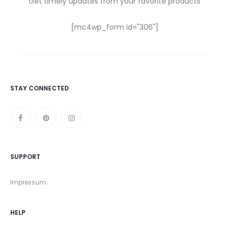
Get timely updates from your favorite products
[mc4wp_form id="306"]
STAY CONNECTED
SUPPORT
Impressum
HELP