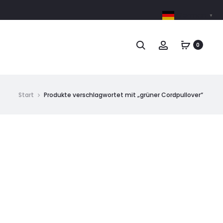
German
▼
0
Start
Produkte verschlagwortet mit „grüner Cordpullover“