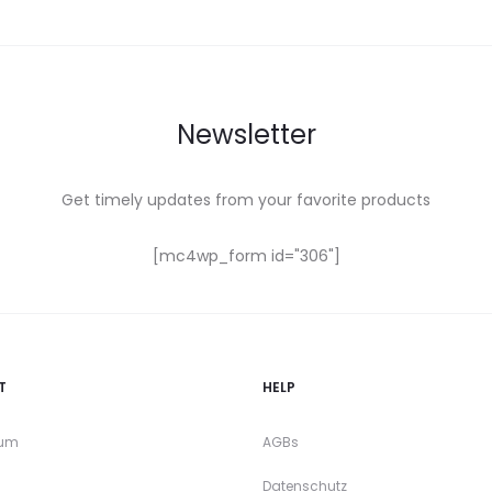
Newsletter
Get timely updates from your favorite products
[mc4wp_form id="306"]
T
HELP
sum
AGBs
Datenschutz