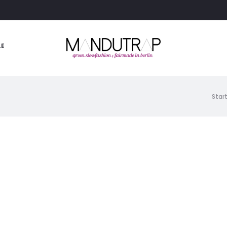
LE
Star