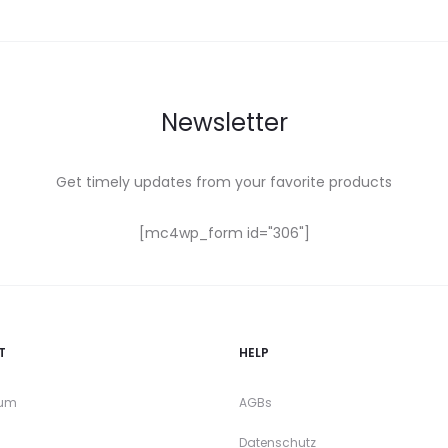
Newsletter
Get timely updates from your favorite products
[mc4wp_form id="306"]
T
HELP
sum
AGBs
Datenschutz