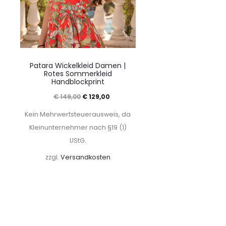
Patara Wickelkleid Damen |
Rotes Sommerkleid
Handblockprint
Ursprünglicher
Aktueller
€
149,00
€
129,00
Preis
Preis
Kein Mehrwertsteuerausweis, da
war:
ist:
Kleinunternehmer nach §19 (1)
UStG.
€ 149,00
€ 129,00.
zzgl.
Versandkosten