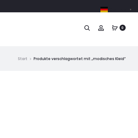
German
▼
0
Start
Produkte verschlagwortet mit „modisches Kleid“