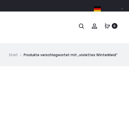
German
▼
0
Start
Produkte verschlagwortet mit „violettes Winterkleid“