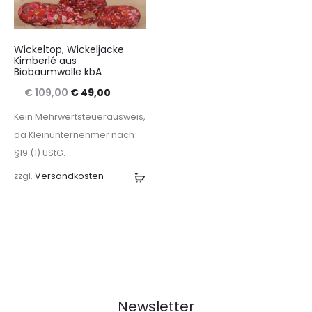
Wickeltop, Wickeljacke
Kimberlé aus
Biobaumwolle kbA
Ursprünglicher
Aktueller
€
109,00
€
49,00
Preis
Preis
Kein Mehrwertsteuerausweis,
war:
ist:
da Kleinunternehmer nach
§19 (1) UStG.
€ 109,00
€ 49,00.
zzgl.
Versandkosten
Ausführung
wählen
Newsletter