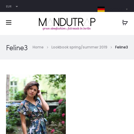
EUR
German
▼
Feline3
Home
Lookbook spring/summer 2019
Feline3