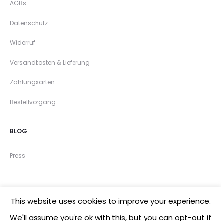
AGBs
Datenschutz
Widerruf
Versandkosten & Lieferung
Zahlungsarten
Bestellvorgang
BLOG
Press
This website uses cookies to improve your experience.
©2020 mandutrap
We'll assume you're ok with this, but you can opt-out if