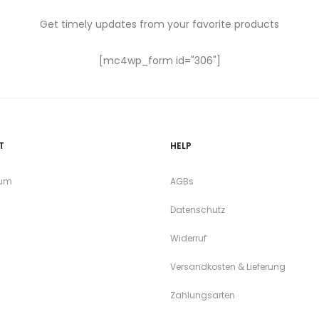
Get timely updates from your favorite products
[mc4wp_form id="306"]
T
HELP
sum
AGBs
Datenschutz
Widerruf
Versandkosten & Lieferung
Zahlungsarten