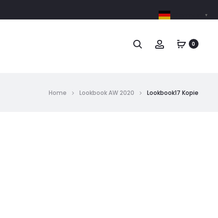
German
▼
0
Home
Lookbook AW 2020
Lookbook17 Kopie