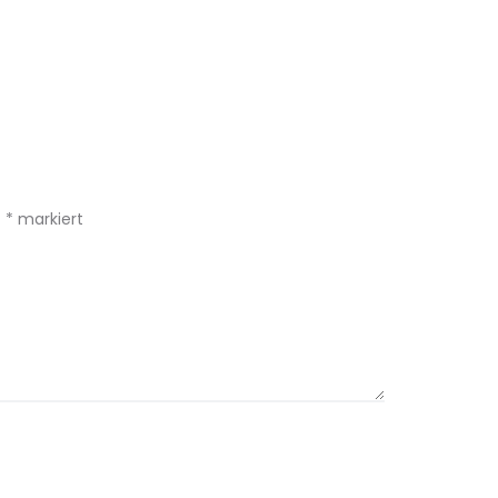
t
*
markiert