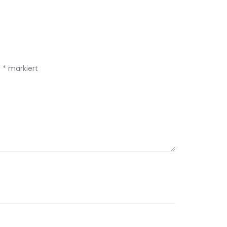
t
*
markiert