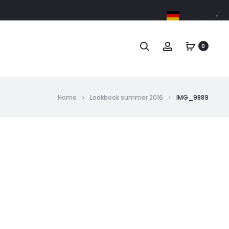
German
▼
0
Home
Lookbook summer 2016
IMG_9889