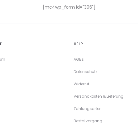
[mc4wp_form id="306"]
T
HELP
sum
AGBs
Datenschutz
Widerruf
Versandkosten & Lieferung
Zahlungsarten
Bestellvorgang