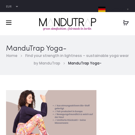
EUR
German
▼
ManduTrap Yoga-
Home
Find your strength in lightness – sustainable yoga wear
by ManduTrap
ManduTrap Yoga-