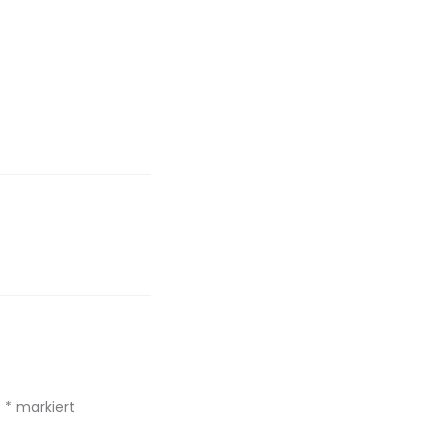
t
*
markiert