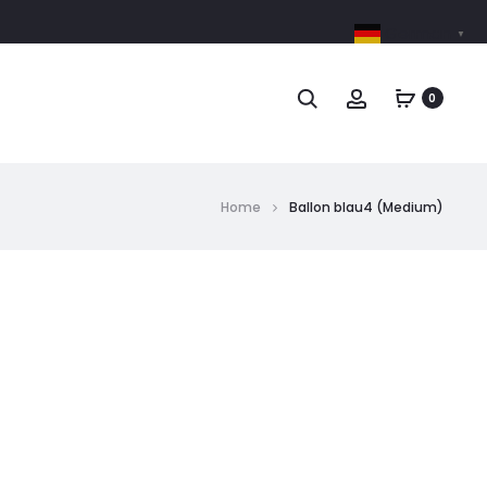
German
▼
0
Home
Ballon blau4 (Medium)