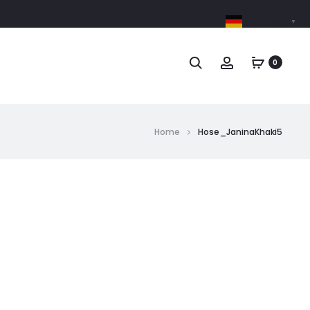
German
▼
0
Home
Hose_JaninaKhaki5