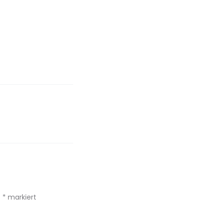
t
*
markiert