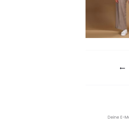
Beitragsn
Deine E-Ma