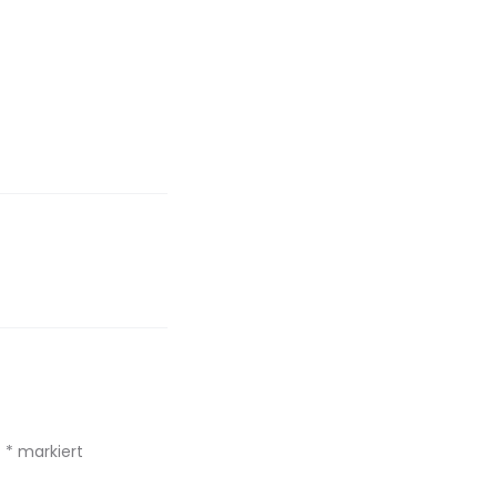
t
*
markiert