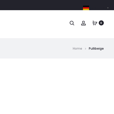
German
▼
0
Home
Pullibeige