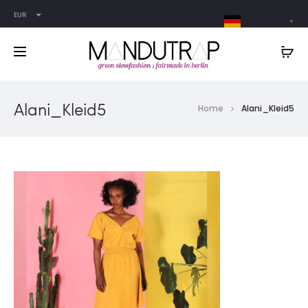
EUR
German
▼
Alani_Kleid5
Home
Alani_Kleid5