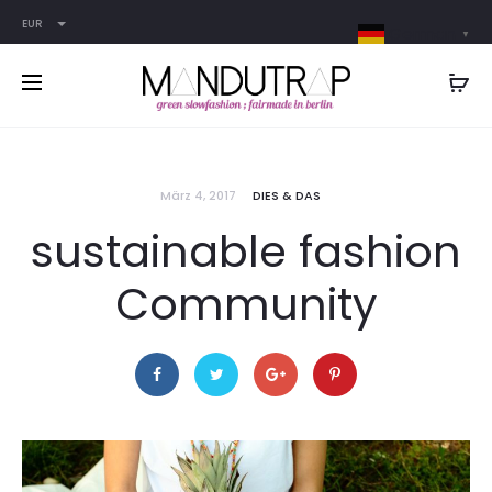
EUR
German
▼
März 4, 2017
DIES & DAS
sustainable fashion
Community